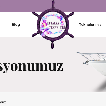
m
Blog
Teknelerimiz
isyonumuz
umuz