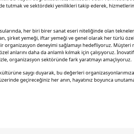
utmak ve sektördeki yenilikleri takip ederek, hizmetlerimizi
sularında, her biri birer sanat eseri niteliğinde olan teknel
şirket yemeği, iftar yemeği ve genel olarak her türlü özel e
ir organizasyon deneyimi sağlamayı hedefliyoruz. Müşteri 
l anlarını daha da anlamlı kılmak için çalışıyoruz. İnovatif 
mizle, organizasyon sektöründe fark yaratmayı amaçlıyoruz.
e kültürüne saygı duyarak, bu değerleri organizasyonlarımıza
üzerinde geçireceğiniz her anın, hayatınız boyunca unutama