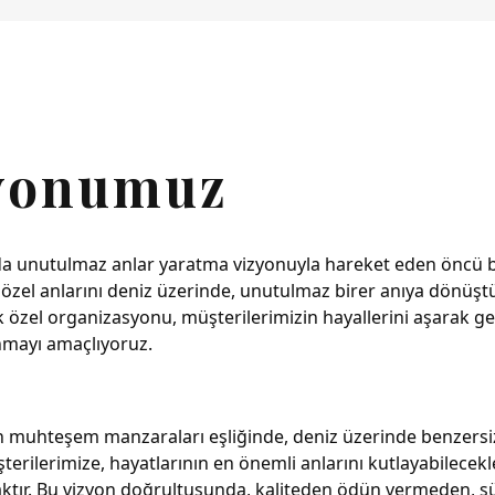
syonumuz
nda unutulmaz anlar yaratma vizyonuyla hareket eden öncü bir 
n özel anlarını deniz üzerinde, unutulmaz birer anıya dönüş
 özel organizasyonu, müşterilerimizin hayallerini aşarak gerç
nmayı amaçlıyoruz.
n muhteşem manzaraları eşliğinde, deniz üzerinde benzersiz 
rilerimize, hayatlarının en önemli anlarını kutlayabilecekle
ktır. Bu vizyon doğrultusunda, kaliteden ödün vermeden, sür