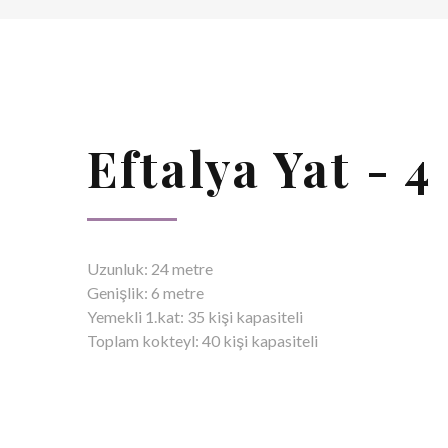
Eftalya Yat - 4
Uzunluk: 24 metre
Genişlik: 6 metre
Yemekli 1.kat: 35 kişi kapasiteli
Toplam kokteyl: 40 kişi kapasiteli